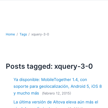
JSON
Software servidor
Soluciones
UML
XBRL
XML
Home
Tags
xquery-3-0
XPath+XQuery
XSL
YAML
2026
Posts tagged: xquery-3-0
2025
2024
Ya disponible: MobileTogether 1.4, con
2023
2022
soporte para geolocalización, Android 5, iOS 8
2021
y mucho más
(febrero 12, 2015)
2020
La última versión de Altova eleva aún más el
2019