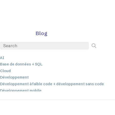
Blog
AI
Base de données + SQL
Cloud
Développement
Développement à faible code + développement sans code
Développement mobile
EDI
ETL
Intégration des données