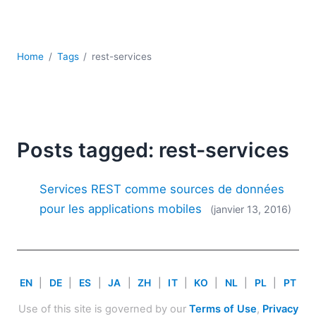
JSON
Logiciels de serveur
Solutions de réglementation
Home
Tags
rest-services
UML
XBRL
XML
XPath et XQuery
XSL
Posts tagged: rest-services
YAML
2026
Services REST comme sources de données
2025
pour les applications mobiles
(janvier 13, 2016)
2024
2023
2022
2021
EN
|
DE
|
ES
|
JA
|
ZH
|
IT
|
KO
|
NL
|
PL
|
PT
2020
2019
Use of this site is governed by our
Terms of Use
,
Privacy