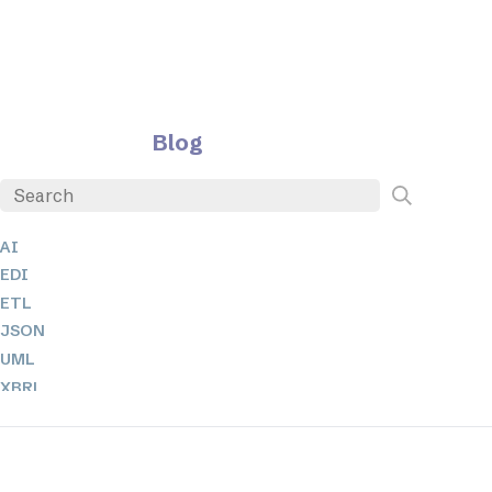
Blog
AI
EDI
ETL
JSON
UML
XBRL
XML
XPath 및 XQuery
XSL