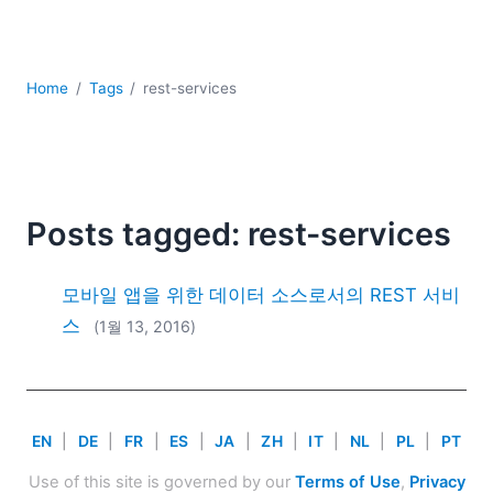
YAML
개발
구름
Home
Tags
rest-services
규제 솔루션
데이터 통합
데이터베이스 + SQL
로우코드 + 노코드 (Low-code + No-code)
모바일 앱 개발
Posts tagged: rest-services
서버 소프트웨어
2026
모바일 앱을 위한 데이터 소스로서의 REST 서비
2025
스
(1월 13, 2016)
2024
2023
2022
2021
EN
|
DE
|
FR
|
ES
|
JA
|
ZH
|
IT
|
NL
|
PL
|
PT
2020
2019
Use of this site is governed by our
Terms of Use
,
Privacy