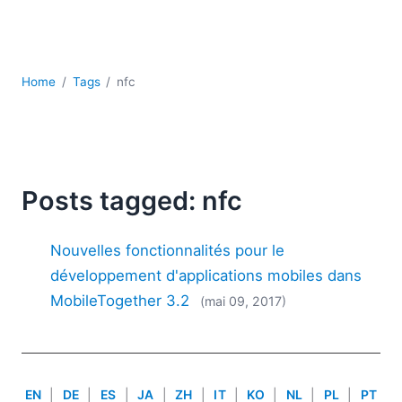
JSON
Logiciels de serveur
Solutions de réglementation
UML
Home
Tags
nfc
XBRL
XML
XPath et XQuery
XSL
YAML
Posts tagged: nfc
2026
Nouvelles fonctionnalités pour le
2025
2024
développement d'applications mobiles dans
2023
MobileTogether 3.2
(mai 09, 2017)
2022
2021
2020
2019
EN
|
DE
|
ES
|
JA
|
ZH
|
IT
|
KO
|
NL
|
PL
|
PT