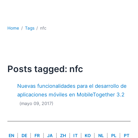
JSON
Software servidor
Soluciones
UML
Home
Tags
nfc
XBRL
XML
XPath+XQuery
XSL
YAML
Posts tagged: nfc
2026
Nuevas funcionalidades para el desarrollo de
2025
2024
aplicaciones móviles en MobileTogether 3.2
2023
(mayo 09, 2017)
2022
2021
2020
2019
EN
|
DE
|
FR
|
JA
|
ZH
|
IT
|
KO
|
NL
|
PL
|
PT