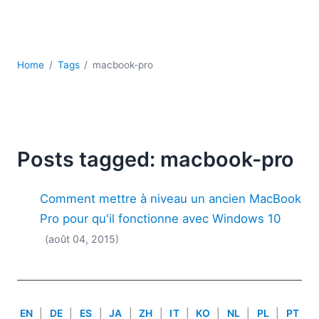
JSON
Logiciels de serveur
Solutions de réglementation
UML
Home
Tags
macbook-pro
XBRL
XML
XPath et XQuery
XSL
YAML
Posts tagged: macbook-pro
2026
Comment mettre à niveau un ancien MacBook
2025
2024
Pro pour qu'il fonctionne avec Windows 10
2023
(août 04, 2015)
2022
2021
2020
2019
EN
|
DE
|
ES
|
JA
|
ZH
|
IT
|
KO
|
NL
|
PL
|
PT