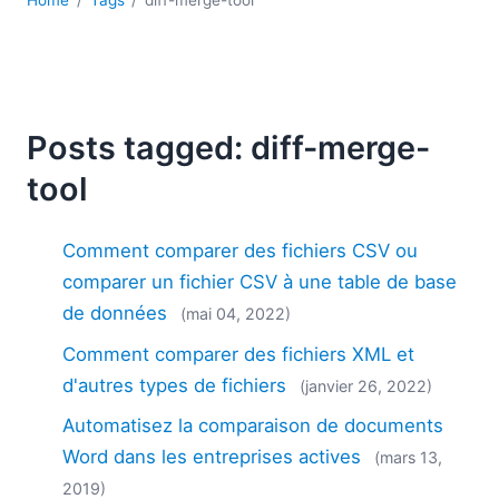
Home
Tags
diff-merge-tool
2018
2017
2016
2015
2014
Posts tagged: diff-merge-
2013
tool
2012
2011
2010
Comment comparer des fichiers CSV ou
2009
comparer un fichier CSV à une table de base
2008
de données
(mai 04, 2022)
2007
Comment comparer des fichiers XML et
d'autres types de fichiers
(janvier 26, 2022)
Automatisez la comparaison de documents
Word dans les entreprises actives
(mars 13,
2019)