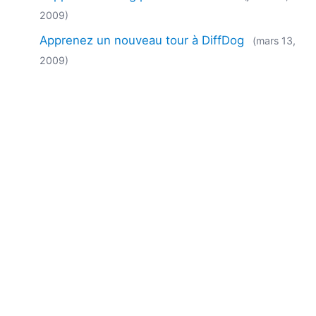
2009)
Apprenez un nouveau tour à DiffDog
(mars 13,
2009)
Le client d'Altova, Recordare, développe une
solution basée sur la technologie MusicXML
(janvier 20, 2009)
Outils de comparaison et de fusion, et
nourriture pour chiens
(septembre 10, 2008)
EN
|
DE
|
ES
|
JA
|
ZH
|
IT
|
KO
|
NL
|
PL
|
PT
Use of this site is governed by our
Terms of Use
,
Privacy
Policy
&
Cookie Policy
. Copyright 2005-2026 Altova. All
Rights Reserved. Patents Pending.