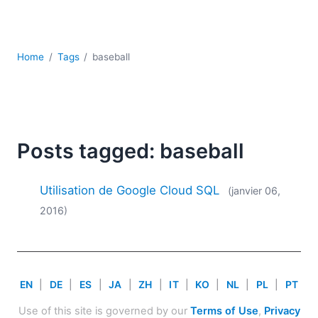
JSON
Logiciels de serveur
Solutions de réglementation
Home
Tags
baseball
UML
XBRL
XML
XPath et XQuery
XSL
Posts tagged: baseball
YAML
2026
Utilisation de Google Cloud SQL
(janvier 06,
2025
2016)
2024
2023
2022
2021
EN
|
DE
|
ES
|
JA
|
ZH
|
IT
|
KO
|
NL
|
PL
|
PT
2020
2019
Use of this site is governed by our
Terms of Use
,
Privacy