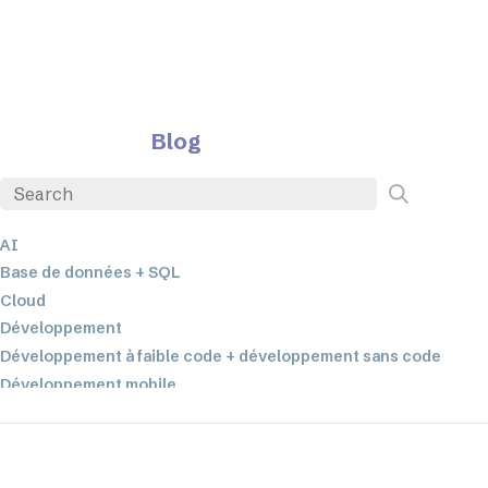
Blog
AI
Base de données + SQL
Cloud
Développement
Développement à faible code + développement sans code
Développement mobile
EDI
ETL
Intégration des données