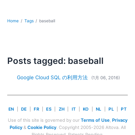
YAML
サーバーソフトウェア
データベース + SQL
Home
Tags
baseball
データ統合
モバイルアプリケーション開発
ローコード＋ノーコード
規制ソリューション
開発
Posts tagged: baseball
雲
2026
Google Cloud SQL の利用方法
(1月 06, 2016)
2025
2024
2023
2022
EN
|
DE
|
FR
|
ES
|
ZH
|
IT
|
KO
|
NL
|
PL
|
PT
2021
Use of this site is governed by our
Terms of Use
,
Privacy
2020
Policy
&
Cookie Policy
. Copyright 2005-2026 Altova. All
2019
Rights Reserved. Patents Pending.