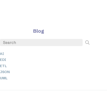
Blog
AI
EDI
ETL
JSON
UML
XBRL
XML
XPathとXQuery
XSL