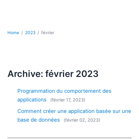
JSON
Logiciels de serveur
Solutions de réglementation
UML
Home
2023
février
XBRL
XML
XPath et XQuery
XSL
YAML
Archive: février 2023
2026
2025
Programmation du comportement des
2024
applications
(février 17, 2023)
2023
Comment créer une application basée sur une
2022
2021
base de données
(février 02, 2023)
2020
2019