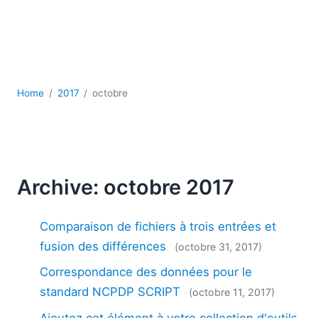
JSON
Logiciels de serveur
Solutions de réglementation
UML
XBRL
Home
2017
octobre
XML
XPath et XQuery
XSL
YAML
2026
Archive: octobre 2017
2025
2024
Comparaison de fichiers à trois entrées et
2023
fusion des différences
(octobre 31, 2017)
2022
Correspondance des données pour le
2021
2020
standard NCPDP SCRIPT
(octobre 11, 2017)
2019
Ajoutez cet élément à votre collection d'outils