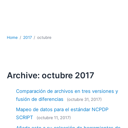
JSON
Software servidor
Soluciones
UML
XBRL
Home
2017
octubre
XML
XPath+XQuery
XSL
YAML
2026
Archive: octubre 2017
2025
2024
Comparación de archivos en tres versiones y
2023
fusión de diferencias
(octubre 31, 2017)
2022
Mapeo de datos para el estándar NCPDP
2021
2020
SCRIPT
(octubre 11, 2017)
2019
Añada esto a su colección de herramientas de