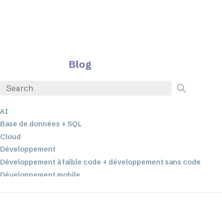
Blog
AI
Base de données + SQL
Cloud
Développement
Développement à faible code + développement sans code
Développement mobile
EDI
ETL
Intégration des données