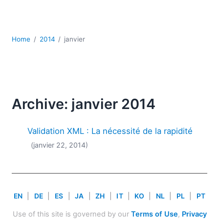
JSON
Logiciels de serveur
Solutions de réglementation
Home
2014
janvier
UML
XBRL
XML
XPath et XQuery
XSL
Archive: janvier 2014
YAML
2026
Validation XML : La nécessité de la rapidité
2025
(janvier 22, 2014)
2024
2023
2022
2021
EN
|
DE
|
ES
|
JA
|
ZH
|
IT
|
KO
|
NL
|
PL
|
PT
2020
2019
Use of this site is governed by our
Terms of Use
,
Privacy