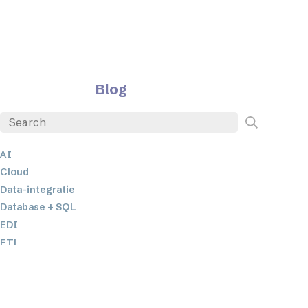
Blog
AI
Cloud
Data-integratie
Database + SQL
EDI
ETL
JSON
Low-code en no-code oplossingen
Mobiele applicatieontwikkeling