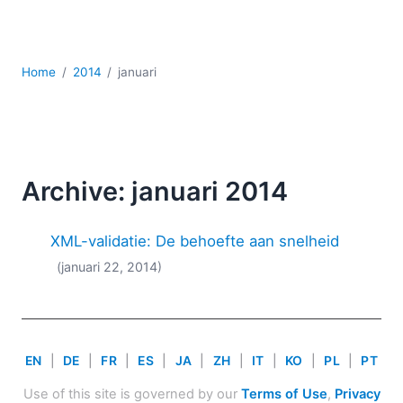
Ontwikkeling
Regelgevingsoplossingen
Serversoftware
Home
2014
januari
UML
XBRL
XML
XPath+XQuery
XSL
Archive: januari 2014
YAML
2026
XML-validatie: De behoefte aan snelheid
2025
(januari 22, 2014)
2024
2023
2022
2021
EN
|
DE
|
FR
|
ES
|
JA
|
ZH
|
IT
|
KO
|
PL
|
PT
2020
2019
Use of this site is governed by our
Terms of Use
,
Privacy