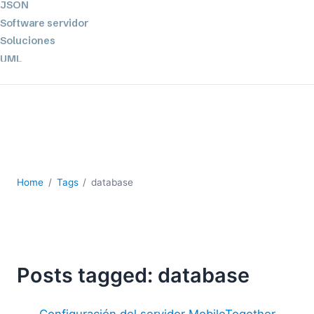
JSON
Software servidor
Soluciones
UML
XBRL
XML
XPath+XQuery
XSL
YAML
2026
Home
Tags
database
2025
2024
2023
2022
2021
Posts tagged: database
2020
2019
Configuración del servidor MobileTogether