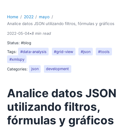
Home
2022
mayo
Analice datos JSON utilizando filtros, fórmulas y gráficos
2022-05-04
•
8 min read
Status:
#blog
Tags:
#data-analysis
#grid-view
#json
#tools
#xmlspy
Categories:
json
development
Analice datos JSON
utilizando filtros,
fórmulas y gráficos