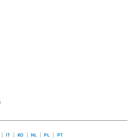
)
|
IT
|
KO
|
NL
|
PL
|
PT