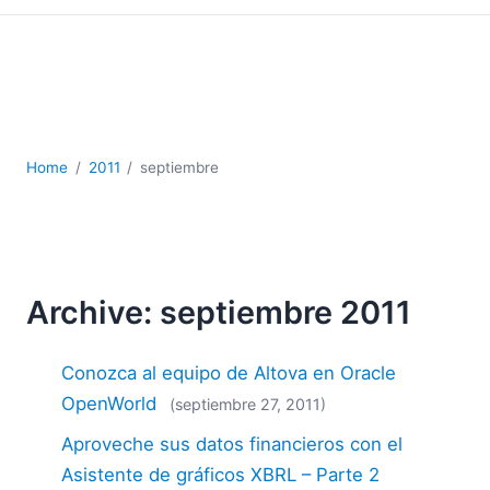
JSON
Software servidor
Soluciones
UML
XBRL
XML
Home
2011
septiembre
XPath+XQuery
XSL
YAML
2026
Archive: septiembre 2011
2025
2024
2023
Conozca al equipo de Altova en Oracle
2022
OpenWorld
(septiembre 27, 2011)
2021
Aproveche sus datos financieros con el
2020
Asistente de gráficos XBRL – Parte 2
2019