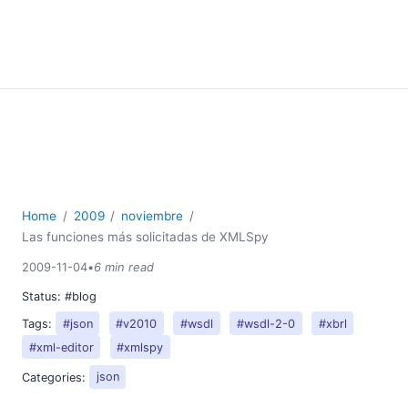
Home
2009
noviembre
Las funciones más solicitadas de XMLSpy
2009-11-04
•
6 min read
Status:
#blog
Tags:
#json
#v2010
#wsdl
#wsdl-2-0
#xbrl
#xml-editor
#xmlspy
Categories:
json