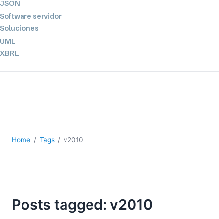
JSON
Software servidor
Soluciones
UML
XBRL
XML
XPath+XQuery
XSL
YAML
2026
2025
Home
Tags
v2010
2024
2023
2022
2021
2020
Posts tagged: v2010
2019