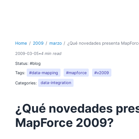
Home
2009
marzo
¿Qué novedades presenta MapForc
2009-03-05
•
4 min read
Status:
#blog
Tags:
#data-mapping
#mapforce
#v2009
Categories:
data-integration
¿Qué novedades pre
MapForce 2009?