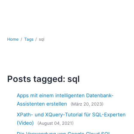
Mobile Entwicklung
Regulatory Solutions
Server-Software
UML
XBRL
Home
Tags
sql
XML
XPath+XQuery
XSL
YAML
2026
Posts tagged: sql
2025
2024
Apps mit einem intelligenten Datenbank-
2023
Assistenten erstellen
(März 20, 2023)
2022
XPath- und XQuery-Tutorial für SQL-Experten
2021
2020
(Video)
(August 04, 2021)
2019
Die Verwendung von Google Cloud SQL