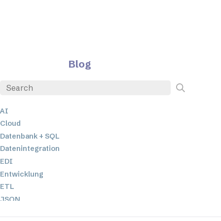
Blog
AI
Cloud
Datenbank + SQL
Datenintegration
EDI
Entwicklung
ETL
JSON
Low-Code- und No-Code-Entwicklung