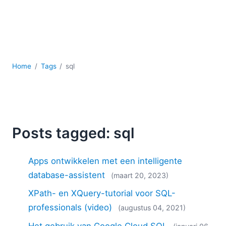
Ontwikkeling
Regelgevingsoplossingen
Serversoftware
UML
XBRL
Home
Tags
sql
XML
XPath+XQuery
XSL
YAML
2026
Posts tagged: sql
2025
2024
Apps ontwikkelen met een intelligente
2023
database-assistent
(maart 20, 2023)
2022
XPath- en XQuery-tutorial voor SQL-
2021
2020
professionals (video)
(augustus 04, 2021)
2019
Het gebruik van Google Cloud SQL