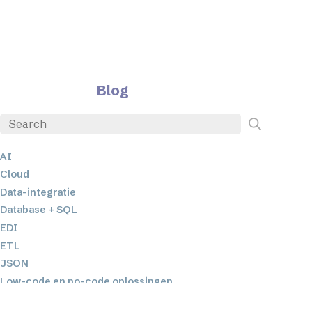
Blog
AI
Cloud
Data-integratie
Database + SQL
EDI
ETL
JSON
Low-code en no-code oplossingen
Mobiele applicatieontwikkeling