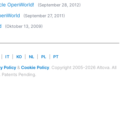
cle OpenWorld!
(September 28, 2012)
OpenWorld
(September 27, 2011)
d
(Oktober 13, 2009)
|
IT
|
KO
|
NL
|
PL
|
PT
y Policy
&
Cookie Policy
. Copyright 2005-2026 Altova. All
. Patents Pending.