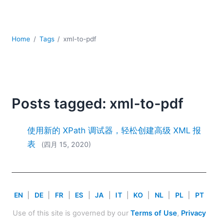
YAML
云
低代码 + 无代码
Home
Tags
xml-to-pdf
发展
合规解决方案
数据库 + SQL
数据集成
服务器软件
Posts tagged: xml-to-pdf
移动应用开发
2026
使用新的 XPath 调试器，轻松创建高级 XML 报
2025
表
(四月 15, 2020)
2024
2023
2022
2021
EN
|
DE
|
FR
|
ES
|
JA
|
IT
|
KO
|
NL
|
PL
|
PT
2020
2019
Use of this site is governed by our
Terms of Use
,
Privacy