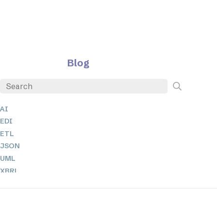
Blog
AI
EDI
ETL
JSON
UML
XBRL
XML
XPath + XQuery
XSL