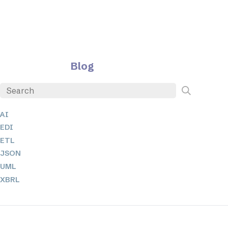
Blog
AI
EDI
ETL
JSON
UML
XBRL
XML
XPath + XQuery
XSL