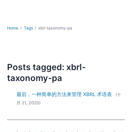
YAML
云
低代码 + 无代码
发展
Home
Tags
xbrl-taxonomy-pa
合规解决方案
数据库 + SQL
数据集成
服务器软件
移动应用开发
Posts tagged: xbrl-
2026
taxonomy-pa
2025
2024
最后，一种简单的方法来管理 XBRL 术语表
(十
2023
月 21, 2020)
2022
2021
2020
2019