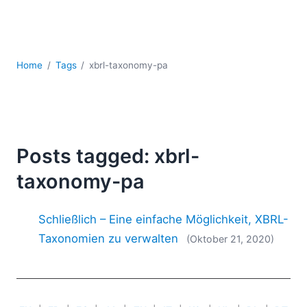
Mobile Entwicklung
Regulatory Solutions
Server-Software
UML
Home
Tags
xbrl-taxonomy-pa
XBRL
XML
XPath+XQuery
XSL
YAML
Posts tagged: xbrl-
2026
taxonomy-pa
2025
2024
Schließlich – Eine einfache Möglichkeit, XBRL-
2023
Taxonomien zu verwalten
(Oktober 21, 2020)
2022
2021
2020
2019