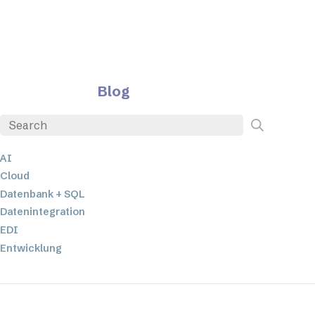
Blog
AI
Cloud
Datenbank + SQL
Datenintegration
EDI
Entwicklung
ETL
JSON
Low-Code- und No-Code-Entwicklung