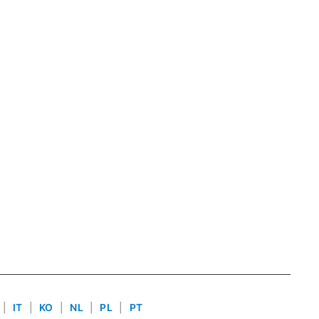
|
IT
|
KO
|
NL
|
PL
|
PT