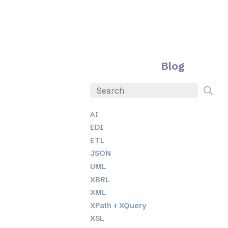
Blog
AI
EDI
ETL
JSON
UML
XBRL
XML
XPath + XQuery
XSL