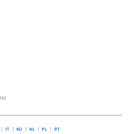
19)
|
IT
|
KO
|
NL
|
PL
|
PT