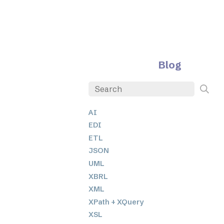
Blog
AI
EDI
ETL
JSON
UML
XBRL
XML
XPath + XQuery
XSL