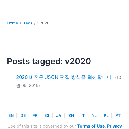
YAML
개발
구름
Home
Tags
v2020
규제 솔루션
데이터 통합
데이터베이스 + SQL
로우코드 + 노코드 (Low-code + No-code)
모바일 앱 개발
Posts tagged: v2020
서버 소프트웨어
2026
2020 버전은 JSON 편집 방식을 혁신합니다
(10
2025
월 09, 2019)
2024
2023
2022
2021
EN
|
DE
|
FR
|
ES
|
JA
|
ZH
|
IT
|
NL
|
PL
|
PT
2020
2019
Use of this site is governed by our
Terms of Use
,
Privacy