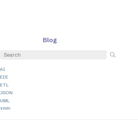
Blog
AI
EDI
ETL
JSON
UML
XBRL
XML
XPath 및 XQuery
XSL