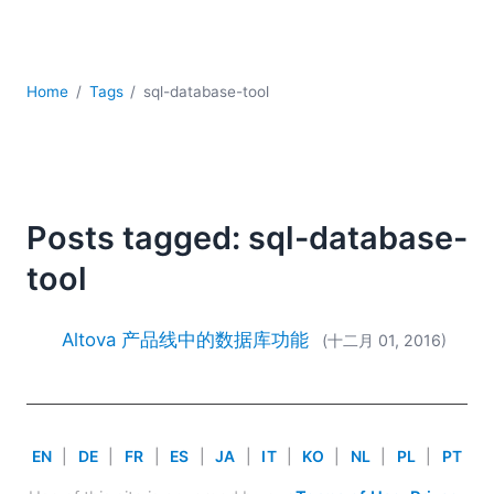
YAML
云
低代码 + 无代码
发展
Home
Tags
sql-database-tool
合规解决方案
数据库 + SQL
数据集成
服务器软件
Posts tagged: sql-database-
移动应用开发
tool
2026
2025
2024
Altova 产品线中的数据库功能
(十二月 01, 2016)
2023
2022
2021
2020
EN
|
DE
|
FR
|
ES
|
JA
|
IT
|
KO
|
NL
|
PL
|
PT
2019