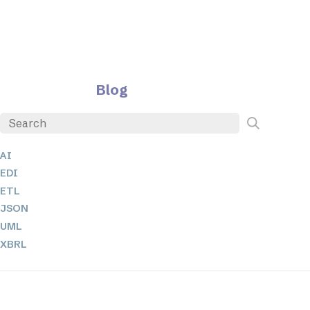
Blog
AI
EDI
ETL
JSON
UML
XBRL
XML
XPath + XQuery
XSL