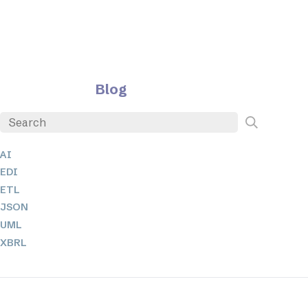
Blog
AI
EDI
ETL
JSON
UML
XBRL
XML
XPathとXQuery
XSL