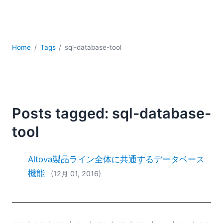
YAML
サーバーソフトウェア
データベース + SQL
データ統合
Home
Tags
sql-database-tool
モバイルアプリケーション開発
ローコード＋ノーコード
規制ソリューション
開発
雲
Posts tagged: sql-database-
2026
tool
2025
2024
Altova製品ライン全体に共通するデータベース
2023
機能
(12月 01, 2016)
2022
2021
2020
2019