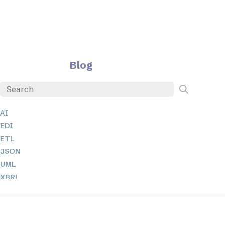
Blog
AI
EDI
ETL
JSON
UML
XBRL
XML
XPath + XQuery
XSL