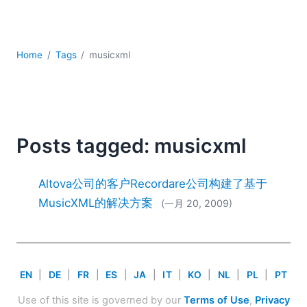
YAML
云
低代码 + 无代码
Home
Tags
musicxml
发展
合规解决方案
数据库 + SQL
数据集成
服务器软件
Posts tagged: musicxml
移动应用开发
2026
Altova公司的客户Recordare公司构建了基于
2025
MusicXML的解决方案
(一月 20, 2009)
2024
2023
2022
2021
EN
|
DE
|
FR
|
ES
|
JA
|
IT
|
KO
|
NL
|
PL
|
PT
2020
2019
Use of this site is governed by our
Terms of Use
,
Privacy