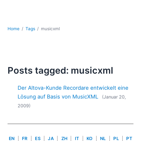
Mobile Entwicklung
Regulatory Solutions
Server-Software
UML
Home
Tags
musicxml
XBRL
XML
XPath+XQuery
XSL
YAML
Posts tagged: musicxml
2026
Der Altova-Kunde Recordare entwickelt eine
2025
2024
Lösung auf Basis von MusicXML
(Januar 20,
2023
2009)
2022
2021
2020
2019
EN
|
FR
|
ES
|
JA
|
ZH
|
IT
|
KO
|
NL
|
PL
|
PT