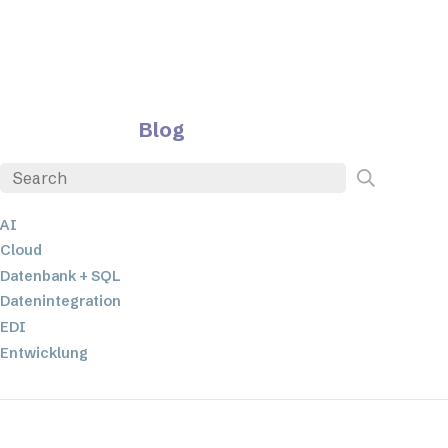
Blog
AI
Cloud
Datenbank + SQL
Datenintegration
EDI
Entwicklung
ETL
JSON
Low-Code- und No-Code-Entwicklung