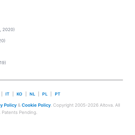
, 2020)
20)
19)
|
IT
|
KO
|
NL
|
PL
|
PT
y Policy
&
Cookie Policy
. Copyright 2005-2026 Altova. All
. Patents Pending.