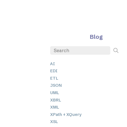
Blog
AI
EDI
ETL
JSON
UML
XBRL
XML
XPath + XQuery
XSL