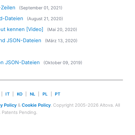
Zeilen
(September 01, 2021)
3d-Dateien
(August 21, 2020)
eut kennen [Video]
(Mai 20, 2020)
und JSON-Dateien
(März 13, 2020)
von JSON-Dateien
(Oktober 09, 2019)
|
IT
|
KO
|
NL
|
PL
|
PT
y Policy
&
Cookie Policy
. Copyright 2005-2026 Altova. All
. Patents Pending.