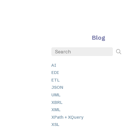
Blog
AI
EDI
ETL
JSON
UML
XBRL
XML
XPath + XQuery
XSL