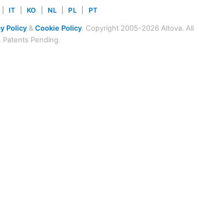
|
IT
|
KO
|
NL
|
PL
|
PT
y Policy
&
Cookie Policy
. Copyright 2005-2026 Altova. All
. Patents Pending.