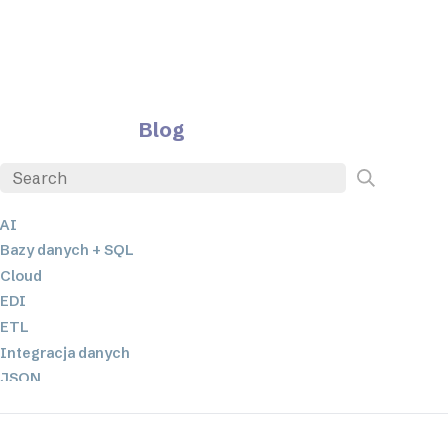
Blog
AI
Bazy danych + SQL
Cloud
EDI
ETL
Integracja danych
JSON
Oprogramowanie serwerowe
Rozwiązania o niskim poziomie kodowania oraz bez