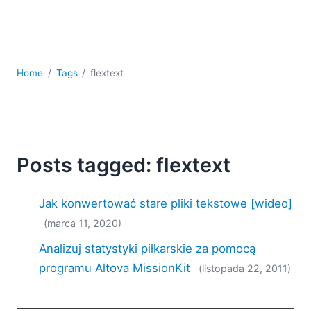
kodowania
Rozwiązania regulacyjne
Rozwój
Rozwój aplikacji mobilnych
Home
Tags
flextext
UML
XBRL
XML
XPath i XQuery
XSL
Posts tagged: flextext
YAML
2026
Jak konwertować stare pliki tekstowe [wideo]
2025
(marca 11, 2020)
2024
2023
Analizuj statystyki piłkarskie za pomocą
2022
programu Altova MissionKit
(listopada 22, 2011)
2021
2020