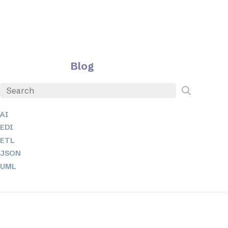
Blog
AI
EDI
ETL
JSON
UML
XBRL
XML
XPath + XQuery
XSL