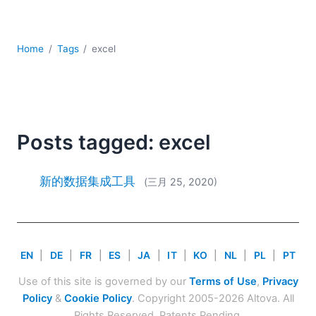
YAML
云
低代码 + 无代码
Home
Tags
excel
发展
合规解决方案
数据库 + SQL
数据集成
服务器软件
Posts tagged: excel
移动应用开发
2026
新的数据集成工具
(三月 25, 2020)
2025
2024
2023
2022
EN
|
DE
|
FR
|
ES
|
JA
|
IT
|
KO
|
NL
|
PL
|
PT
2021
Use of this site is governed by our
Terms of Use
,
Privacy
2020
Policy
&
Cookie Policy
. Copyright 2005-2026 Altova. All
2019
Rights Reserved. Patents Pending.