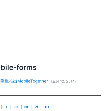
obile-forms
出MobileTogether
(五月 12, 2014)
|
IT
|
KO
|
NL
|
PL
|
PT