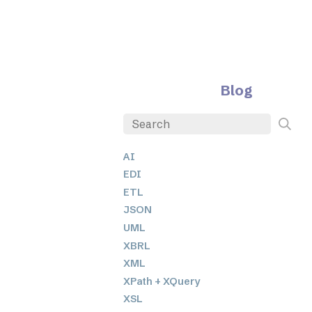
Blog
AI
EDI
ETL
JSON
UML
XBRL
XML
XPath + XQuery
XSL