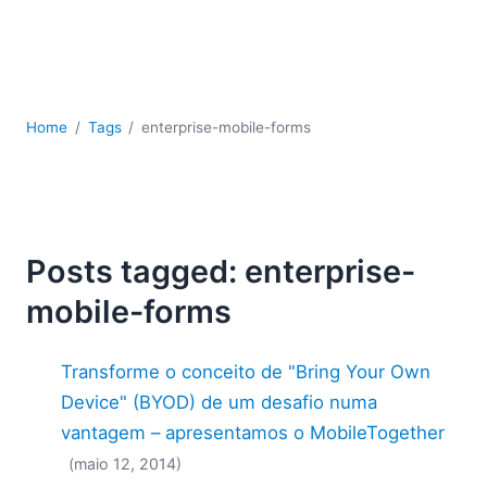
JSON
Software para servidores
Soluções regulatórias
UML
XBRL
Home
Tags
enterprise-mobile-forms
XML
XPath+XQuery
XSL
YAML
Posts tagged: enterprise-
2026
mobile-forms
2025
2024
2023
Transforme o conceito de "Bring Your Own
2022
Device" (BYOD) de um desafio numa
2021
vantagem – apresentamos o MobileTogether
2020
(maio 12, 2014)
2019