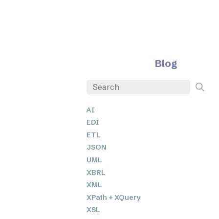
Blog
AI
EDI
ETL
JSON
UML
XBRL
XML
XPath + XQuery
XSL