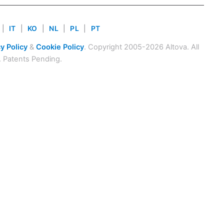
|
IT
|
KO
|
NL
|
PL
|
PT
y Policy
&
Cookie Policy
. Copyright 2005-2026 Altova. All
. Patents Pending.