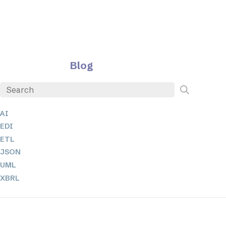
Blog
AI
EDI
ETL
JSON
UML
XBRL
XML
XPath + XQuery
XSL