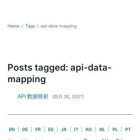
YAML
云
低代码 + 无代码
发展
Home
Tags
api-data-mapping
合规解决方案
数据库 + SQL
数据集成
服务器软件
Posts tagged: api-data-
移动应用开发
mapping
2026
2025
2024
API 数据映射
(四月 30, 2021)
2023
2022
2021
2020
EN
|
DE
|
FR
|
ES
|
JA
|
IT
|
KO
|
NL
|
PL
|
PT
2019