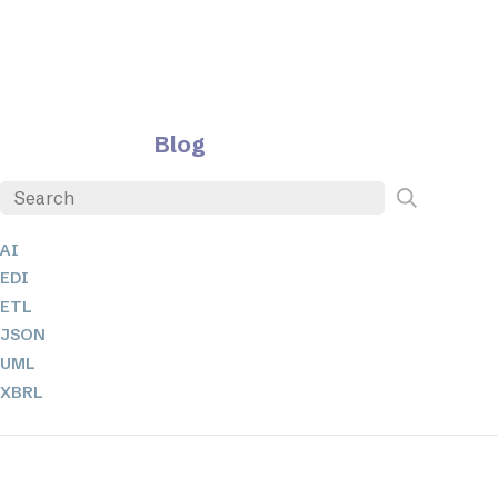
Blog
AI
EDI
ETL
JSON
UML
XBRL
XML
XPath + XQuery
XSL