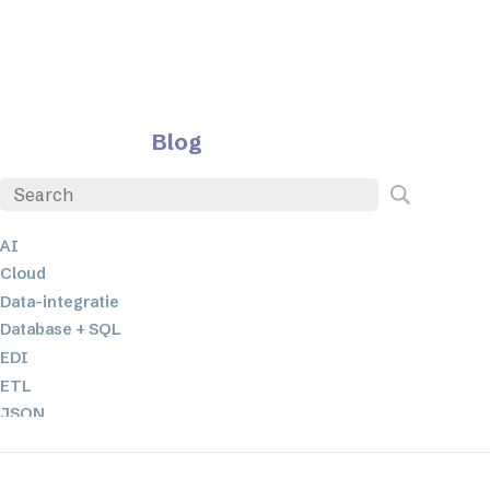
Blog
AI
Cloud
Data-integratie
Database + SQL
EDI
ETL
JSON
Low-code en no-code oplossingen
Mobiele applicatieontwikkeling