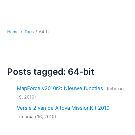
Ontwikkeling
Regelgevingsoplossingen
Serversoftware
UML
Home
Tags
64-bit
XBRL
XML
XPath+XQuery
XSL
YAML
Posts tagged: 64-bit
2026
2025
MapForce v2010r2: Nieuwe functies
(februari
2024
19, 2010)
2023
Versie 2 van de Altova MissionKit 2010
2022
2021
(februari 16, 2010)
2020
2019