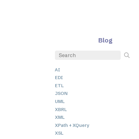
Blog
AI
EDI
ETL
JSON
UML
XBRL
XML
XPath + XQuery
XSL