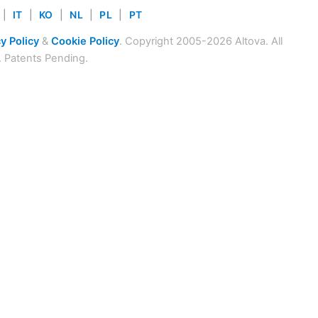
|
IT
|
KO
|
NL
|
PL
|
PT
y Policy
&
Cookie Policy
. Copyright 2005-2026 Altova. All
. Patents Pending.