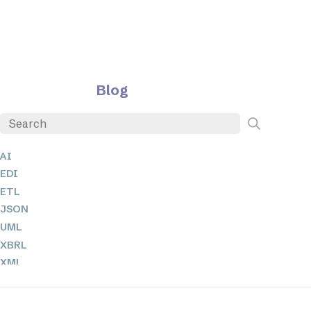
Blog
AI
EDI
ETL
JSON
UML
XBRL
XML
XPathとXQuery
XSL