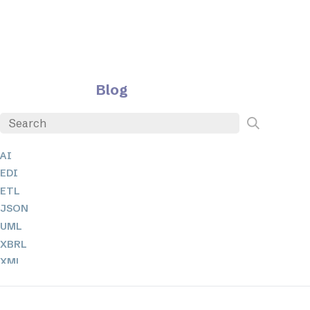
Blog
AI
EDI
ETL
JSON
UML
XBRL
XML
XPath + XQuery
XSL