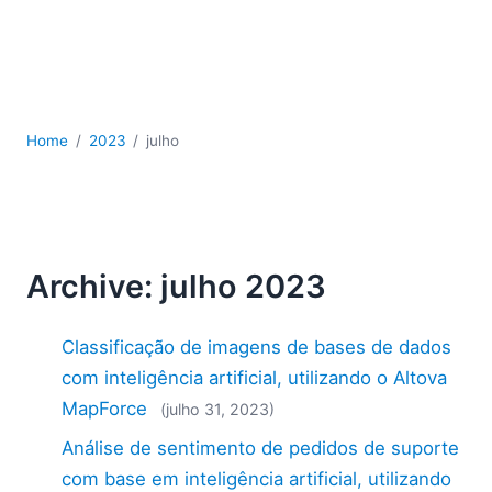
JSON
Software para servidores
Soluções regulatórias
UML
XBRL
Home
2023
julho
XML
XPath+XQuery
XSL
YAML
Archive: julho 2023
2026
2025
2024
Classificação de imagens de bases de dados
2023
com inteligência artificial, utilizando o Altova
2022
MapForce
(julho 31, 2023)
2021
Análise de sentimento de pedidos de suporte
2020
2019
com base em inteligência artificial, utilizando