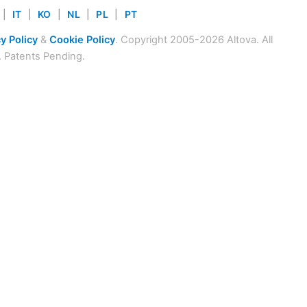
|
IT
|
KO
|
NL
|
PL
|
PT
y Policy
&
Cookie Policy
. Copyright 2005-2026 Altova. All
. Patents Pending.