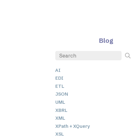
Blog
AI
EDI
ETL
JSON
UML
XBRL
XML
XPath + XQuery
XSL